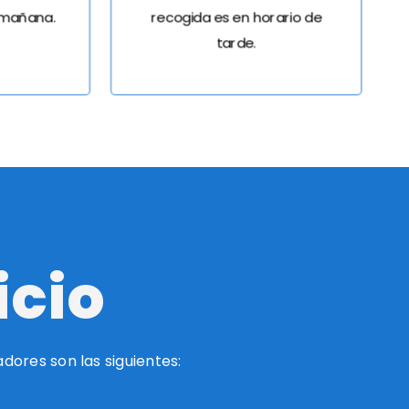
 mañana.
recogida es en horario de
tarde.
icio
ores son las siguientes: