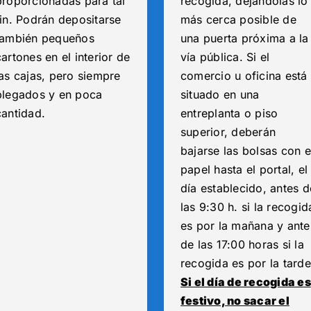
proporcionadas para tal
recogida, dejándolas lo
fin. Podrán depositarse
más cerca posible de
también pequeños
una puerta próxima a la
cartones en el interior de
vía pública. Si el
las cajas, pero siempre
comercio u oficina está
plegados y en poca
situado en una
cantidad.
entreplanta o piso
superior, deberán
bajarse las bolsas con e
papel hasta el portal, el
día establecido, antes d
las 9:30 h. si la recogid
es por la mañana y ante
de las 17:00 horas si la
recogida es por la tarde
Si el día de recogida es
festivo, no sacar el